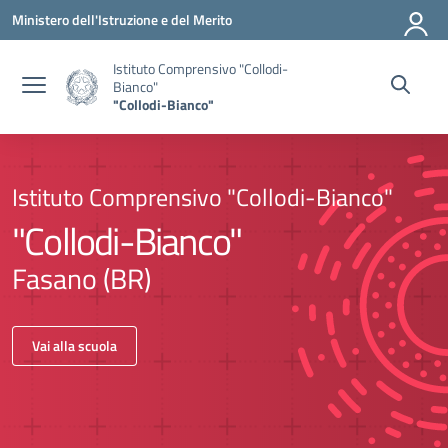
Vai ai contenuti
Vai al menu di navigazione
Vai al footer
Ministero dell'Istruzione e del Merito
Istituto Comprensivo "Collodi-
Bianco"
"Collodi-Bianco"
Istituto Comprensivo "Collodi-Bianco"
"Collodi-Bianco"
Fasano (BR)
Vai alla scuola