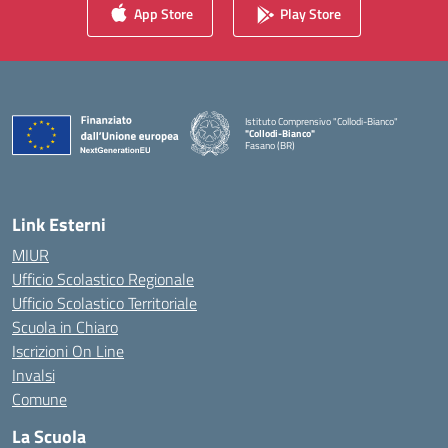
App Store
Play Store
Istituto Comprensivo "Collodi-Bianco"
"Collodi-Bianco"
Fasano (BR)
— Visita la pagina iniziale della scuola
Link Esterni
MIUR
Ufficio Scolastico Regionale
Ufficio Scolastico Territoriale
Scuola in Chiaro
Iscrizioni On Line
Invalsi
Comune
La Scuola