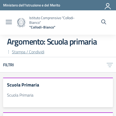
Vai ai contenuti
Vai al menu di navigazione
Vai al footer
Ministero dell'Istruzione e del Merito
Istituto Comprensivo "Collodi-
Bianco"
"Collodi-Bianco"
Argomento: Scuola primaria
Stampa / Condividi
FILTRI
Scuola Primaria
Scuola Primaria