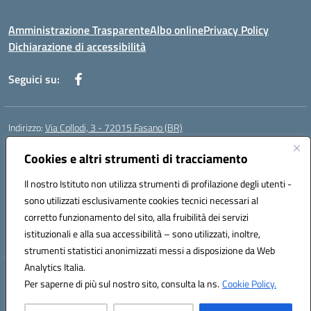
Amministrazione Trasparente
Albo online
Privacy Policy
Dichiarazione di accessibilità
Seguici su:
Indirizzo:
Via Collodi, 3 - 72015 Fasano (BR)
Centralino:
0804413007
Email:
bric839004@istruzione.it
Posta elettronica certificata (PEC):
Cookies e altri strumenti di tracciamento
bric839004@pec.istruzione.it
Codice fiscale: 90059320748
Il nostro Istituto non utilizza strumenti di profilazione degli utenti -
Codice meccanografico:
BRIC839004
sono utilizzati esclusivamente cookies tecnici necessari al
Codice Indice delle Pubbliche Amministrazioni (IPA): istsc_bree02200r
corretto funzionamento del sito, alla fruibilità dei servizi
Codice unico di fatturazione (CUF): MIL3BD
istituzionali e alla sua accessibilità – sono utilizzati, inoltre,
strumenti statistici anonimizzati messi a disposizione da Web
Analytics Italia.
Hosting & Powered by 3D Solution S.r.l.
Per saperne di più sul nostro sito, consulta la ns.
Cookie Policy.
Concept & Design by Designers Italia