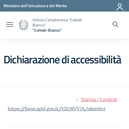
Vai ai contenuti
Vai al menu di navigazione
Vai al footer
Ministero dell'Istruzione e del Merito
Istituto Comprensivo "Collodi-
Bianco"
"Collodi-Bianco"
Dichiarazione di accessibilità
Stampa / Condividi
https://form.agid.gov.it/VZQ8VV7A/obiettivi