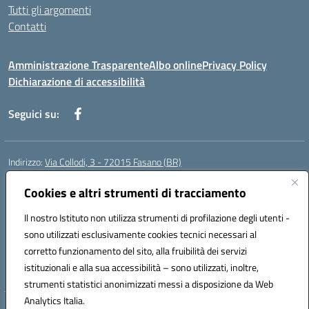
Tutti gli argomenti
Contatti
Amministrazione Trasparente
Albo online
Privacy Policy
Dichiarazione di accessibilità
Seguici su:
Indirizzo:
Via Collodi, 3 - 72015 Fasano (BR)
Centralino:
0804413007
Email:
bric839004@istruzione.it
Posta elettronica certificata (PEC):
Cookies e altri strumenti di tracciamento
bric839004@pec.istruzione.it
Codice fiscale: 90059320748
Il nostro Istituto non utilizza strumenti di profilazione degli utenti -
Codice meccanografico:
BRIC839004
sono utilizzati esclusivamente cookies tecnici necessari al
Codice Indice delle Pubbliche Amministrazioni (IPA): istsc_bree02200r
corretto funzionamento del sito, alla fruibilità dei servizi
Codice unico di fatturazione (CUF): MIL3BD
istituzionali e alla sua accessibilità – sono utilizzati, inoltre,
strumenti statistici anonimizzati messi a disposizione da Web
Analytics Italia.