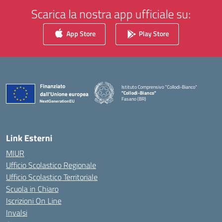
Scarica la nostra app ufficiale su:
App Store
Play Store
Istituto Comprensivo "Collodi-Bianco"
"Collodi-Bianco"
Fasano (BR)
— Visita la pagina iniziale della scuola
Link Esterni
MIUR
Ufficio Scolastico Regionale
Ufficio Scolastico Territoriale
Scuola in Chiaro
Iscrizioni On Line
Invalsi