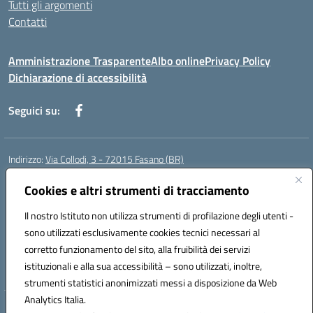
Tutti gli argomenti
Contatti
Amministrazione Trasparente
Albo online
Privacy Policy
Dichiarazione di accessibilità
Seguici su:
Indirizzo:
Via Collodi, 3 - 72015 Fasano (BR)
Centralino:
0804413007
Email:
bric839004@istruzione.it
Posta elettronica certificata (PEC):
Cookies e altri strumenti di tracciamento
bric839004@pec.istruzione.it
Codice fiscale: 90059320748
Il nostro Istituto non utilizza strumenti di profilazione degli utenti -
Codice meccanografico:
BRIC839004
sono utilizzati esclusivamente cookies tecnici necessari al
Codice Indice delle Pubbliche Amministrazioni (IPA): istsc_bree02200r
corretto funzionamento del sito, alla fruibilità dei servizi
Codice unico di fatturazione (CUF): MIL3BD
istituzionali e alla sua accessibilità – sono utilizzati, inoltre,
strumenti statistici anonimizzati messi a disposizione da Web
Analytics Italia.
Hosting & Powered by 3D Solution S.r.l.