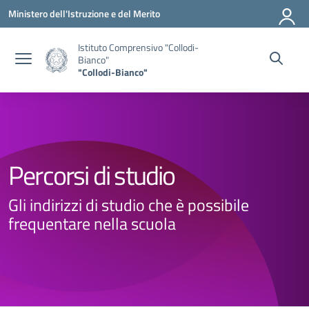
Vai ai contenuti
Vai al menu di navigazione
Vai al footer
Ministero dell'Istruzione e del Merito
Istituto Comprensivo "Collodi-
Bianco"
"Collodi-Bianco"
Percorsi di studio
Gli indirizzi di studio che è possibile
frequentare nella scuola