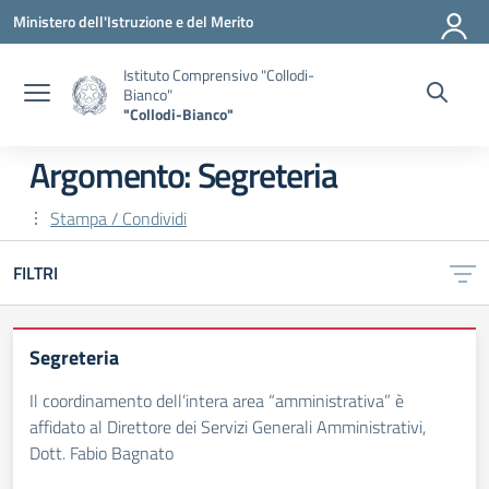
Vai ai contenuti
Vai al menu di navigazione
Vai al footer
Ministero dell'Istruzione e del Merito
Istituto Comprensivo "Collodi-
Bianco"
"Collodi-Bianco"
Argomento: Segreteria
Stampa / Condividi
FILTRI
Segreteria
Il coordinamento dell’intera area “amministrativa” è
affidato al Direttore dei Servizi Generali Amministrativi,
Dott. Fabio Bagnato