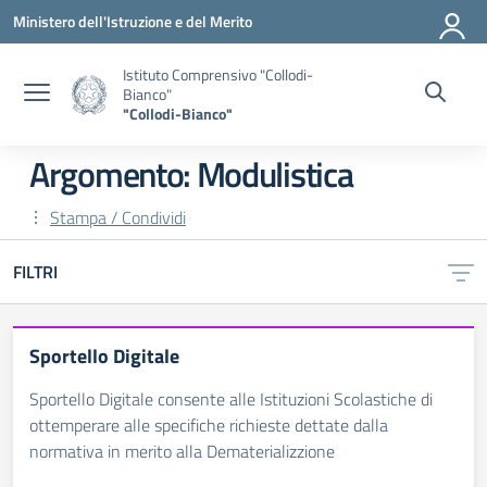
Vai ai contenuti
Vai al menu di navigazione
Vai al footer
Ministero dell'Istruzione e del Merito
Istituto Comprensivo "Collodi-
Bianco"
"Collodi-Bianco"
Argomento: Modulistica
Stampa / Condividi
FILTRI
Sportello Digitale
Sportello Digitale consente alle Istituzioni Scolastiche di
ottemperare alle specifiche richieste dettate dalla
normativa in merito alla Dematerializzione