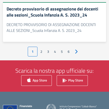
Decreto provvisorio di assegnazione dei docenti
alle sezioni_Scuola Infanzia A. S. 2023_24
DECRETO PROVVISORIO DI ASSEGNAZIONE DOCENTI
ALLE SEZIONI_Scuola Infanzia A. S. 2023_24
1
2
3
4
5
6
Pagina successiva
Scarica la nostra app ufficiale su:
App Store
Play Store
Istituto Comprensivo "Collodi-Bianco"