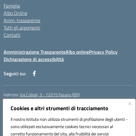
Famiglie
Albo Online
Amm. trasparente
Tutti gli argomenti
Contatti
Amministrazione Trasparente
Albo online
Privacy Policy
Dichiarazione di accessibilità
Seguici su:
Indirizzo:
Via Collodi, 3 - 72015 Fasano (BR)
Centralino:
0804413007
Email:
bric839004@istruzione.it
Posta elettronica certificata (PEC):
Cookies e altri strumenti di tracciamento
bric839004@pec.istruzione.it
Codice fiscale: 90059320748
Il nostro Istituto non utilizza strumenti di profilazione degli utenti -
Codice meccanografico:
BRIC839004
sono utilizzati esclusivamente cookies tecnici necessari al
Codice Indice delle Pubbliche Amministrazioni (IPA): istsc_bree02200r
corretto funzionamento del sito, alla fruibilità dei servizi