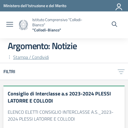
Vai ai contenuti
Vai al menu di navigazione
Vai al footer
Ministero dell'Istruzione e del Merito
Istituto Comprensivo "Collodi-
Bianco"
"Collodi-Bianco"
Argomento: Notizie
Stampa / Condividi
FILTRI
Consiglio di Interclasse a.s 2023-2024 PLESSI
LATORRE E COLLODI
ELENCO ELETTI CONSIGLIO INTERCLASSE A.S._2023-
2024 PLESSI LATORRE E COLLODI