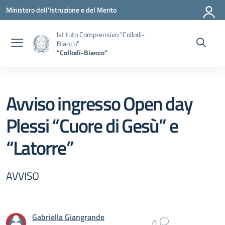
Vai ai contenuti
Vai al menu di navigazione
Vai al footer
Ministero dell'Istruzione e del Merito
Istituto Comprensivo "Collodi-
Bianco"
"Collodi-Bianco"
Avviso ingresso Open day
Plessi “Cuore di Gesù” e
“Latorre”
AVVISO
Gabriella Giangrande
0