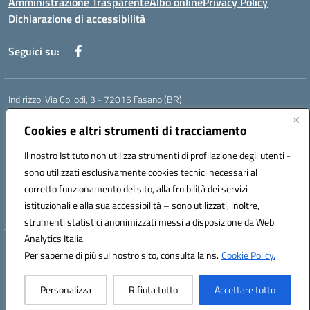
Amministrazione Trasparente
Albo online
Privacy Policy
Dichiarazione di accessibilità
Seguici su:
Indirizzo:
Via Collodi, 3 - 72015 Fasano (BR)
Centralino:
0804413007
Email:
bric839004@istruzione.it
Posta elettronica certificata (PEC):
Cookies e altri strumenti di tracciamento
bric839004@pec.istruzione.it
Codice fiscale: 90059320748
Il nostro Istituto non utilizza strumenti di profilazione degli utenti -
Codice meccanografico:
BRIC839004
sono utilizzati esclusivamente cookies tecnici necessari al
Codice Indice delle Pubbliche Amministrazioni (IPA): istsc_bree02200r
corretto funzionamento del sito, alla fruibilità dei servizi
Codice unico di fatturazione (CUF): MIL3BD
istituzionali e alla sua accessibilità – sono utilizzati, inoltre,
strumenti statistici anonimizzati messi a disposizione da Web
Analytics Italia.
Hosting & Powered by 3D Solution S.r.l.
Per saperne di più sul nostro sito, consulta la ns.
Cookie Policy.
Concept & Design by Designers Italia
Personalizza
Rifiuta tutto
Accettare tutto