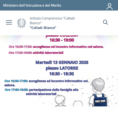
Vai ai contenuti
Vai al menu di navigazione
Vai al footer
Ministero dell'Istruzione e del Merito
Istituto Comprensivo "Collodi-
Bianco"
"Collodi-Bianco"