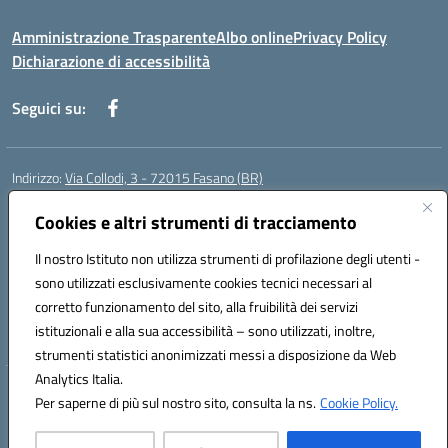
Amministrazione Trasparente
Albo online
Privacy Policy
Dichiarazione di accessibilità
Seguici su:
Indirizzo:
Via Collodi, 3 - 72015 Fasano (BR)
Centralino:
0804413007
Email:
bric839004@istruzione.it
Posta elettronica certificata (PEC):
Cookies e altri strumenti di tracciamento
bric839004@pec.istruzione.it
Codice fiscale: 90059320748
Il nostro Istituto non utilizza strumenti di profilazione degli utenti -
Codice meccanografico:
BRIC839004
sono utilizzati esclusivamente cookies tecnici necessari al
Codice Indice delle Pubbliche Amministrazioni (IPA): istsc_bree02200r
corretto funzionamento del sito, alla fruibilità dei servizi
Codice unico di fatturazione (CUF): MIL3BD
istituzionali e alla sua accessibilità – sono utilizzati, inoltre,
strumenti statistici anonimizzati messi a disposizione da Web
Analytics Italia.
Hosting & Powered by 3D Solution S.r.l.
Per saperne di più sul nostro sito, consulta la ns.
Cookie Policy.
Concept & Design by Designers Italia