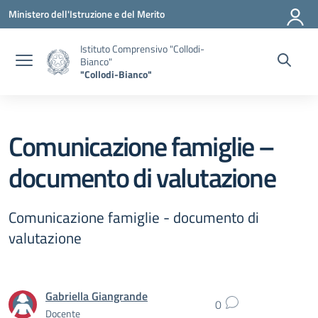
Vai ai contenuti
Vai al menu di navigazione
Vai al footer
Ministero dell'Istruzione e del Merito
Istituto Comprensivo "Collodi-
Bianco"
"Collodi-Bianco"
Comunicazione famiglie –
documento di valutazione
Comunicazione famiglie - documento di
valutazione
Gabriella Giangrande
0
Docente