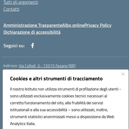
Tutti gli argomenti
Contatti
Amministrazione Trasparente
Albo online
Privacy Policy
Dichiarazione di accessibilità
Seguici su:
Indirizzo:
Via Collodi, 3 - 72015 Fasano (BR)
Centralino:
0804413007
Email:
bric839004@istruzione.it
Posta elettronica certificata (PEC):
Cookies e altri strumenti di tracciamento
bric839004@pec.istruzione.it
Codice fiscale: 90059320748
Il nostro Istituto non utilizza strumenti di profilazione degli utenti -
Codice meccanografico:
BRIC839004
sono utilizzati esclusivamente cookies tecnici necessari al
Codice Indice delle Pubbliche Amministrazioni (IPA): istsc_bree02200r
corretto funzionamento del sito, alla fruibilità dei servizi
Codice unico di fatturazione (CUF): MIL3BD
istituzionali e alla sua accessibilità – sono utilizzati, inoltre,
strumenti statistici anonimizzati messi a disposizione da Web
Analytics Italia.
Hosting & Powered by 3D Solution S.r.l.