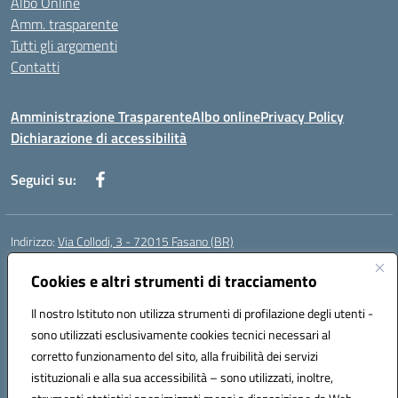
Albo Online
Amm. trasparente
Tutti gli argomenti
Contatti
Amministrazione Trasparente
Albo online
Privacy Policy
Dichiarazione di accessibilità
Seguici su:
Indirizzo:
Via Collodi, 3 - 72015 Fasano (BR)
Centralino:
0804413007
Email:
bric839004@istruzione.it
Posta elettronica certificata (PEC):
Cookies e altri strumenti di tracciamento
bric839004@pec.istruzione.it
Codice fiscale: 90059320748
Il nostro Istituto non utilizza strumenti di profilazione degli utenti -
Codice meccanografico:
BRIC839004
sono utilizzati esclusivamente cookies tecnici necessari al
Codice Indice delle Pubbliche Amministrazioni (IPA): istsc_bree02200r
corretto funzionamento del sito, alla fruibilità dei servizi
Codice unico di fatturazione (CUF): MIL3BD
istituzionali e alla sua accessibilità – sono utilizzati, inoltre,