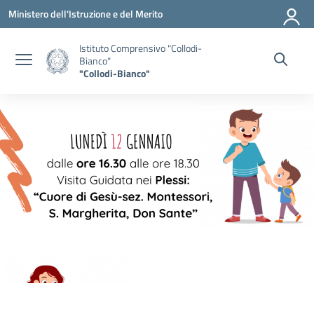
Vai ai contenuti
Vai al menu di navigazione
Vai al footer
Ministero dell'Istruzione e del Merito
Istituto Comprensivo "Collodi-
Bianco"
"Collodi-Bianco"