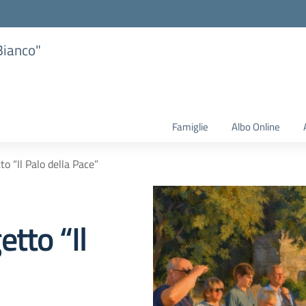
Bianco"
Famiglie
Albo Online
o “Il Palo della Pace”
tto “Il