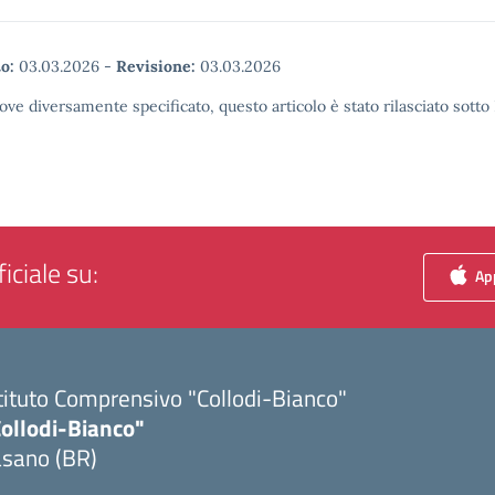
o:
03.03.2026
-
Revisione:
03.03.2026
ove diversamente specificato, questo articolo è stato rilasciato sott
iciale su:
App
tituto Comprensivo "Collodi-Bianco"
Collodi-Bianco"
asano (BR)
Visita la pagina iniziale della scuola