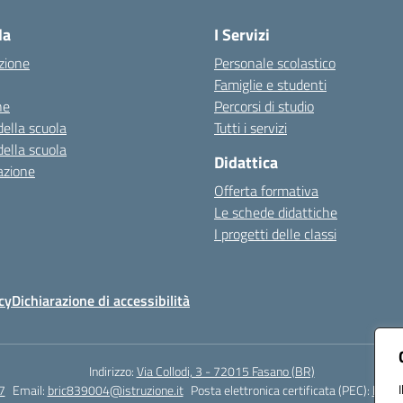
la
I Servizi
zione
Personale scolastico
Famiglie e studenti
ne
Percorsi di studio
della scuola
Tutti i servizi
della scuola
Didattica
azione
Offerta formativa
Le schede didattiche
I progetti delle classi
cy
Dichiarazione di accessibilità
Indirizzo:
Via Collodi, 3 - 72015 Fasano (BR)
7
Email:
bric839004@istruzione.it
Posta elettronica certificata (PEC):
bric8