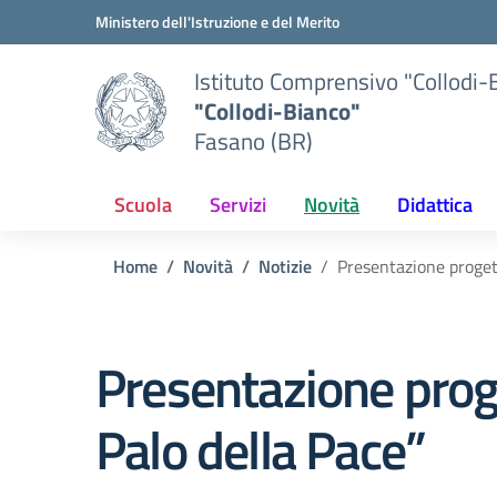
Vai ai contenuti
Vai al menu di navigazione
Vai al footer
Ministero dell'Istruzione e del Merito
Istituto Comprensivo "Collodi-
"Collodi-Bianco"
Fasano (BR)
Scuola
Servizi
Novità
Didattica
Home
Novità
Notizie
Presentazione progett
Presentazione proge
Palo della Pace”