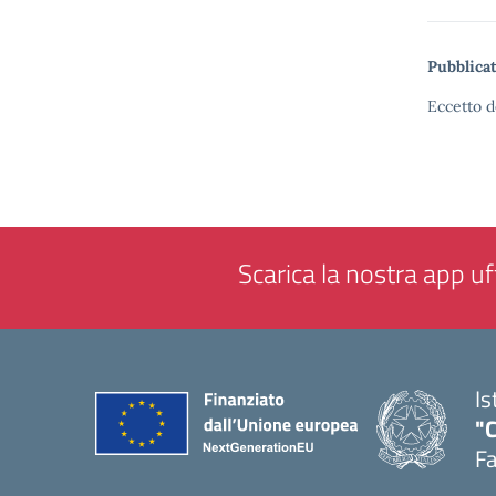
Pubblicat
Eccetto d
Scarica la nostra app uff
Is
"
F
— 