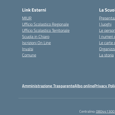
Link Esterni
La Scuo
MIUR
Presenta
Ufficio Scolastico Regionale
I luoghi
Ufficio Scolastico Territoriale
Le perso
Scuola in Chiaro
I numeri 
Iscrizioni On Line
Le carte 
Invalsi
Organizz
Comune
La storia
Amministrazione Trasparente
Albo online
Privacy Poli
Centralino:
080441300