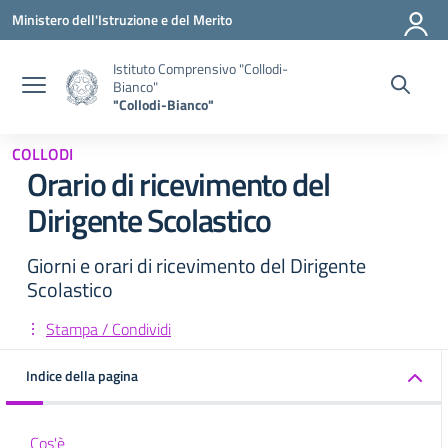
Vai ai contenuti
Vai al menu di navigazione
Vai al footer
Ministero dell'Istruzione e del Merito
Istituto Comprensivo "Collodi-
Bianco"
"Collodi-Bianco"
COLLODI
Orario di ricevimento del
Dirigente Scolastico
Giorni e orari di ricevimento del Dirigente
Scolastico
Stampa / Condividi
Indice della pagina
Cos'è