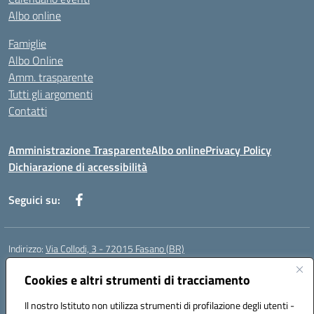
Albo online
Famiglie
Albo Online
Amm. trasparente
Tutti gli argomenti
Contatti
Amministrazione Trasparente
Albo online
Privacy Policy
Dichiarazione di accessibilità
Seguici su:
Indirizzo:
Via Collodi, 3 - 72015 Fasano (BR)
Centralino:
0804413007
Email:
bric839004@istruzione.it
Posta elettronica certificata (PEC):
Cookies e altri strumenti di tracciamento
bric839004@pec.istruzione.it
Codice fiscale: 90059320748
Il nostro Istituto non utilizza strumenti di profilazione degli utenti -