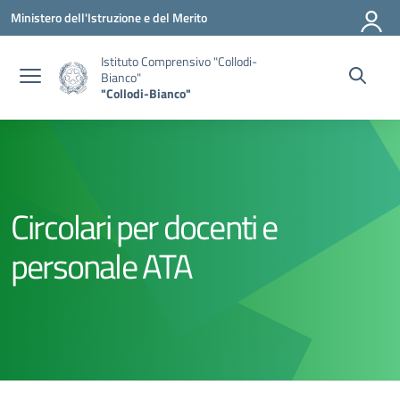
Vai ai contenuti
Vai al menu di navigazione
Vai al footer
Ministero dell'Istruzione e del Merito
Istituto Comprensivo "Collodi-
Bianco"
"Collodi-Bianco"
Circolari per docenti e
personale ATA