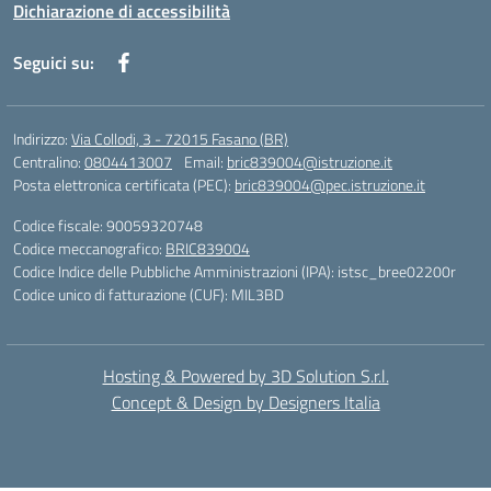
Dichiarazione di accessibilità
Seguici su:
Indirizzo:
Via Collodi, 3 - 72015 Fasano (BR)
Centralino:
0804413007
Email:
bric839004@istruzione.it
Posta elettronica certificata (PEC):
bric839004@pec.istruzione.it
Codice fiscale: 90059320748
Codice meccanografico:
BRIC839004
Codice Indice delle Pubbliche Amministrazioni (IPA): istsc_bree02200r
Codice unico di fatturazione (CUF): MIL3BD
Hosting & Powered by 3D Solution S.r.l.
Concept & Design by Designers Italia