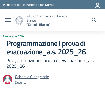
Vai ai contenuti
Vai al menu di navigazione
Vai al footer
Ministero dell'Istruzione e del Merito
Istituto Comprensivo "Collodi-
Bianco"
"Collodi-Bianco"
Circolare 114
Programmazione I prova di
evacuazione_a.s. 2025_26
Programmazione I prova di evacuazione_a.s.
2025_26
Gabriella Giangrande
Docente