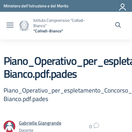
Vai ai contenuti
Vai al menu di navigazione
Vai al footer
Ministero dell'Istruzione e del Merito
Istituto Comprensivo "Collodi-
Bianco"
"Collodi-Bianco"
Piano_Operativo_per_esplet
Bianco.pdf.pades
Piano_Operativo_per_espletamento_Concorso_p
Bianco.pdf.pades
Gabriella Giangrande
0
Docente