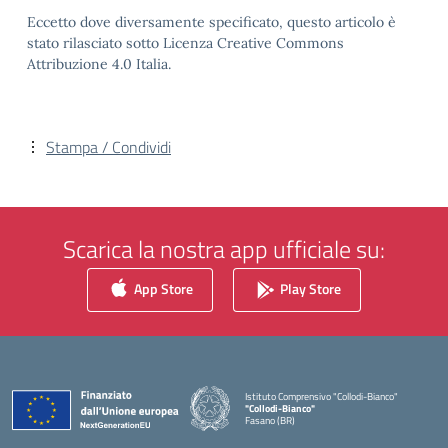
Eccetto dove diversamente specificato, questo articolo è
stato rilasciato sotto Licenza Creative Commons
Attribuzione 4.0 Italia.
Stampa / Condividi
Scarica la nostra app ufficiale su:
App Store
Play Store
Istituto Comprensivo "Collodi-Bianco"
"Collodi-Bianco"
Fasano (BR)
— Visita la pagina iniziale della scuola