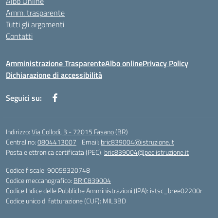
Albo Online
Amm. trasparente
Tutti gli argomenti
Contatti
Amministrazione Trasparente
Albo online
Privacy Policy
Dichiarazione di accessibilità
Seguici su:
Indirizzo:
Via Collodi, 3 - 72015 Fasano (BR)
Centralino:
0804413007
Email:
bric839004@istruzione.it
Posta elettronica certificata (PEC):
bric839004@pec.istruzione.it
Codice fiscale: 90059320748
Codice meccanografico:
BRIC839004
Codice Indice delle Pubbliche Amministrazioni (IPA): istsc_bree02200r
Codice unico di fatturazione (CUF): MIL3BD