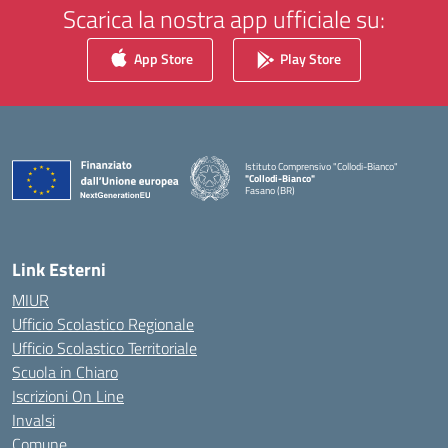
Scarica la nostra app ufficiale su:
App Store
Play Store
Istituto Comprensivo "Collodi-Bianco"
"Collodi-Bianco"
Fasano (BR)
— Visita la pagina iniziale della scuola
Link Esterni
MIUR
Ufficio Scolastico Regionale
Ufficio Scolastico Territoriale
Scuola in Chiaro
Iscrizioni On Line
Invalsi
Comune