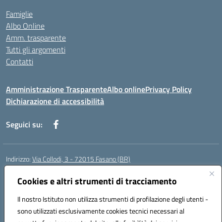
Famiglie
Albo Online
Amm. trasparente
Tutti gli argomenti
Contatti
Amministrazione Trasparente
Albo online
Privacy Policy
Dichiarazione di accessibilità
Seguici su:
Indirizzo:
Via Collodi, 3 - 72015 Fasano (BR)
Centralino:
0804413007
Email:
bric839004@istruzione.it
Posta elettronica certificata (PEC):
Cookies e altri strumenti di tracciamento
bric839004@pec.istruzione.it
Codice fiscale: 90059320748
Il nostro Istituto non utilizza strumenti di profilazione degli utenti -
Codice meccanografico:
BRIC839004
sono utilizzati esclusivamente cookies tecnici necessari al
Codice Indice delle Pubbliche Amministrazioni (IPA): istsc_bree02200r