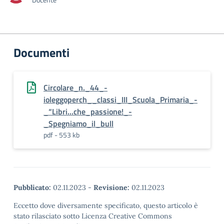
Documenti
Circolare_n._44_-
ioleggoperch__classi_III_Scuola_Primaria_-
_“Libri…che_passione!_-
_Spegniamo_il_bull
pdf - 553 kb
Pubblicato:
02.11.2023
-
Revisione:
02.11.2023
Eccetto dove diversamente specificato, questo articolo è
stato rilasciato sotto Licenza Creative Commons