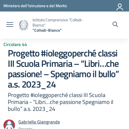
Vai ai contenuti
Vai al menu di navigazione
Vai al footer
Ministero dell'Istruzione e del Merito
Istituto Comprensivo "Collodi-
Bianco"
"Collodi-Bianco"
Circolare 44
Progetto #ioleggoperché classi
III Scuola Primaria – “Libri…che
passione! – Spegniamo il bullo”
a.s. 2023_24
Progetto #ioleggoperché classi III Scuola
Primaria - “Libri…che passione Spegniamo il
bullo” a.s. 2023_24
Gabriella Giangrande
Docente