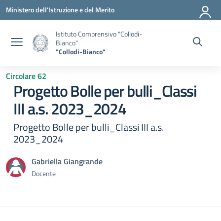
Vai ai contenuti
Vai al menu di navigazione
Vai al footer
Ministero dell'Istruzione e del Merito
Istituto Comprensivo "Collodi-
Bianco"
"Collodi-Bianco"
Circolare 62
Progetto Bolle per bulli_Classi
III a.s. 2023_2024
Progetto Bolle per bulli_Classi III a.s.
2023_2024
Gabriella Giangrande
Docente