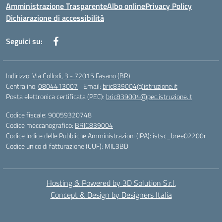
Amministrazione Trasparente
Albo online
Privacy Policy
Dichiarazione di accessibilità
Seguici su:
Indirizzo:
Via Collodi, 3 - 72015 Fasano (BR)
Centralino:
0804413007
Email:
bric839004@istruzione.it
Posta elettronica certificata (PEC):
bric839004@pec.istruzione.it
Codice fiscale: 90059320748
Codice meccanografico:
BRIC839004
Codice Indice delle Pubbliche Amministrazioni (IPA): istsc_bree02200r
Codice unico di fatturazione (CUF): MIL3BD
Hosting & Powered by 3D Solution S.r.l.
Concept & Design by Designers Italia