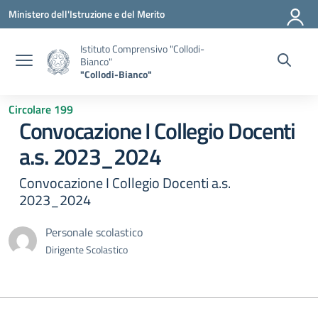
Vai ai contenuti
Vai al menu di navigazione
Vai al footer
Ministero dell'Istruzione e del Merito
Istituto Comprensivo "Collodi-
Bianco"
"Collodi-Bianco"
Circolare 199
Convocazione I Collegio Docenti
a.s. 2023_2024
Convocazione I Collegio Docenti a.s.
2023_2024
Personale scolastico
Dirigente Scolastico