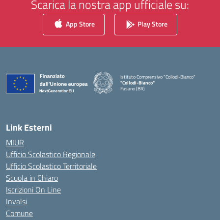
Scarica la nostra app ufficiale su:
App Store
Play Store
Istituto Comprensivo "Collodi-Bianco"
"Collodi-Bianco"
Fasano (BR)
— Visita la pagina iniziale della scuola
Link Esterni
MIUR
Ufficio Scolastico Regionale
Ufficio Scolastico Territoriale
Scuola in Chiaro
Iscrizioni On Line
Invalsi
Comune