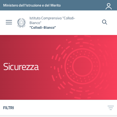
Vai ai contenuti
Vai al menu di navigazione
Vai al footer
Ministero dell'Istruzione e del Merito
Istituto Comprensivo "Collodi-
Bianco"
"Collodi-Bianco"
Sicurezza
FILTRI