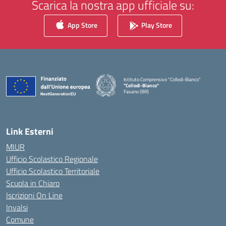
Scarica la nostra app ufficiale su:
App Store
Play Store
Istituto Comprensivo "Collodi-Bianco"
"Collodi-Bianco"
Fasano (BR)
— Visita la pagina iniziale della scuola
Link Esterni
MIUR
Ufficio Scolastico Regionale
Ufficio Scolastico Territoriale
Scuola in Chiaro
Iscrizioni On Line
Invalsi
Comune