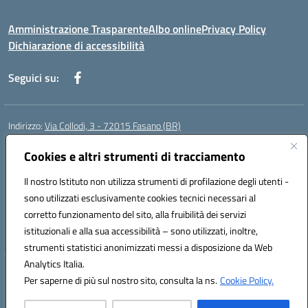
Amministrazione Trasparente
Albo online
Privacy Policy
Dichiarazione di accessibilità
Seguici su:
Indirizzo:
Via Collodi, 3 - 72015 Fasano (BR)
Centralino:
0804413007
Email:
bric839004@istruzione.it
Posta elettronica certificata (PEC):
Cookies e altri strumenti di tracciamento
bric839004@pec.istruzione.it
Codice fiscale: 90059320748
Il nostro Istituto non utilizza strumenti di profilazione degli utenti -
Codice meccanografico:
BRIC839004
sono utilizzati esclusivamente cookies tecnici necessari al
Codice Indice delle Pubbliche Amministrazioni (IPA): istsc_bree02200r
corretto funzionamento del sito, alla fruibilità dei servizi
Codice unico di fatturazione (CUF): MIL3BD
istituzionali e alla sua accessibilità – sono utilizzati, inoltre,
strumenti statistici anonimizzati messi a disposizione da Web
Analytics Italia.
Hosting & Powered by 3D Solution S.r.l.
Per saperne di più sul nostro sito, consulta la ns.
Cookie Policy.
Concept & Design by Designers Italia