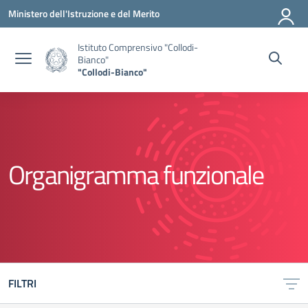
Vai ai contenuti
Vai al menu di navigazione
Vai al footer
Ministero dell'Istruzione e del Merito
Istituto Comprensivo "Collodi-
Bianco"
"Collodi-Bianco"
Organigramma funzionale
FILTRI