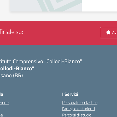
iciale su:
App
tituto Comprensivo "Collodi-Bianco"
Collodi-Bianco"
asano (BR)
Visita la pagina iniziale della scuola
la
I Servizi
zione
Personale scolastico
Famiglie e studenti
ne
Percorsi di studio