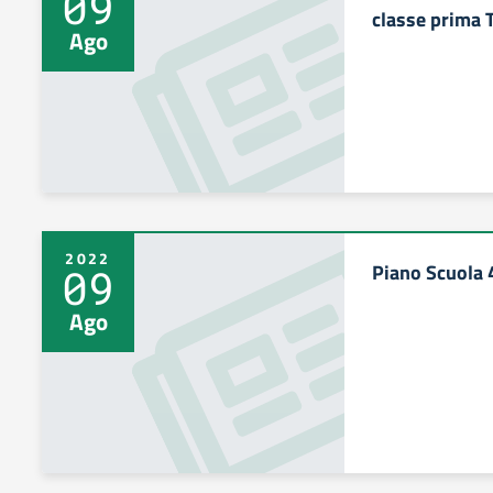
09
classe prima
Ago
2022
Piano Scuola 
09
Ago