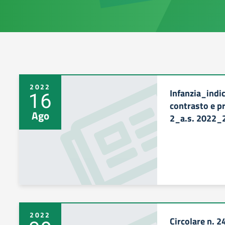
2022
Infanzia_indi
16
contrasto e p
Ago
2_a.s. 2022_
2022
Circolare n. 