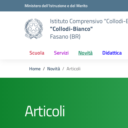
Vai ai contenuti
Vai al menu di navigazione
Vai al footer
Ministero dell'Istruzione e del Merito
Istituto Comprensivo "Collodi-
"Collodi-Bianco"
Fasano (BR)
Scuola
Servizi
Novità
Didattica
Home
Novità
Articoli
Articoli