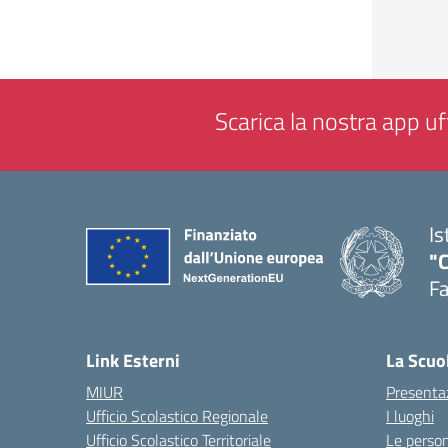
Scarica la nostra app uff
Is
"
F
— 
Link Esterni
La Scuo
MIUR
Presenta
Ufficio Scolastico Regionale
I luoghi
Ufficio Scolastico Territoriale
Le perso