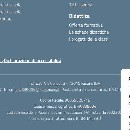
della scuola
Tutti i servizi
della scuola
Didattica
azione
Offerta formativa
Le schede didattiche
I progetti delle classi
cy
Dichiarazione di accessibilità
Indirizzo:
Via Collodi, 3 - 72015 Fasano (BR)
7
Email:
bric839004@istruzione.it
Posta elettronica certificata (PEC):
bric8
Codice fiscale: 90059320748
Codice meccanografico:
BRIC839004
Codice Indice delle Pubbliche Amministrazioni (IPA): istsc_bree02200r
Codice unico di fatturazione (CUF): MIL3BD