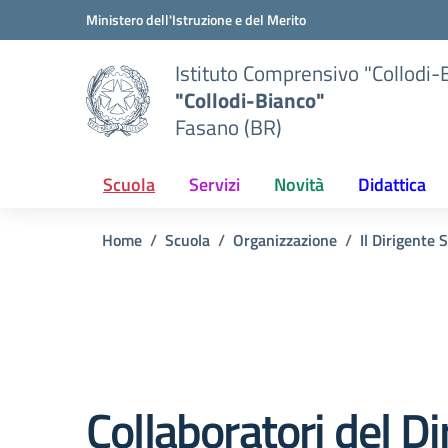
Vai ai contenuti
Vai al menu di navigazione
Vai al footer
Ministero dell'Istruzione e del Merito
Istituto Comprensivo "Collodi-
"Collodi-Bianco"
Fasano (BR)
Scuola
Servizi
Novità
Didattica
Home
Scuola
Organizzazione
Il Dirigente 
Collaboratori del Di