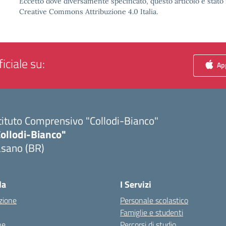
Eccetto dove diversamente specificato, questo articolo è stato 
Creative Commons Attribuzione 4.0 Italia.
iciale su:
App
tituto Comprensivo "Collodi-Bianco"
Collodi-Bianco"
asano (BR)
Visita la pagina iniziale della scuola
la
I Servizi
zione
Personale scolastico
Famiglie e studenti
ne
Percorsi di studio