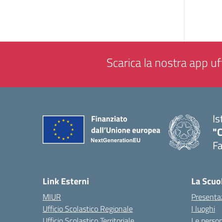
Scarica la nostra app uff
Is
"
F
— 
Link Esterni
La Scuo
MIUR
Presenta
Ufficio Scolastico Regionale
I luoghi
Ufficio Scolastico Territoriale
Le perso