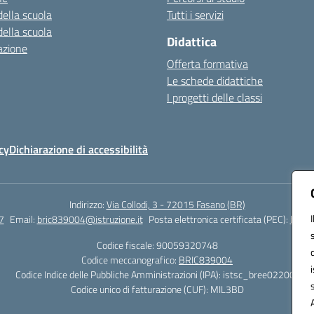
della scuola
Tutti i servizi
della scuola
Didattica
azione
Offerta formativa
Le schede didattiche
I progetti delle classi
cy
Dichiarazione di accessibilità
Indirizzo:
Via Collodi, 3 - 72015 Fasano (BR)
7
Email:
bric839004@istruzione.it
Posta elettronica certificata (PEC):
bric8
Codice fiscale: 90059320748
Codice meccanografico:
BRIC839004
Codice Indice delle Pubbliche Amministrazioni (IPA): istsc_bree02200r
Codice unico di fatturazione (CUF): MIL3BD