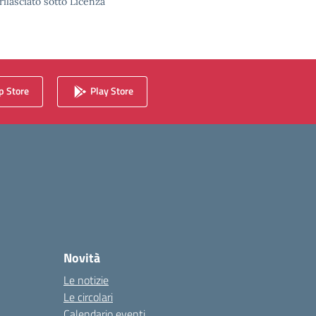
rilasciato sotto Licenza
 Store
Play Store
Novità
Le notizie
Le circolari
Calendario eventi