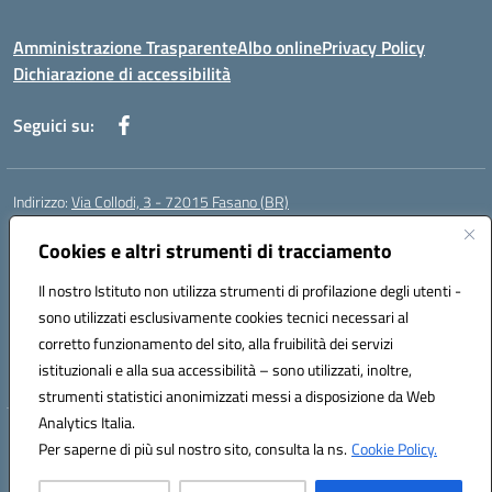
Amministrazione Trasparente
Albo online
Privacy Policy
Dichiarazione di accessibilità
Seguici su:
Indirizzo:
Via Collodi, 3 - 72015 Fasano (BR)
Centralino:
0804413007
Email:
bric839004@istruzione.it
Posta elettronica certificata (PEC):
Cookies e altri strumenti di tracciamento
bric839004@pec.istruzione.it
Codice fiscale: 90059320748
Il nostro Istituto non utilizza strumenti di profilazione degli utenti -
Codice meccanografico:
BRIC839004
sono utilizzati esclusivamente cookies tecnici necessari al
Codice Indice delle Pubbliche Amministrazioni (IPA): istsc_bree02200r
corretto funzionamento del sito, alla fruibilità dei servizi
Codice unico di fatturazione (CUF): MIL3BD
istituzionali e alla sua accessibilità – sono utilizzati, inoltre,
strumenti statistici anonimizzati messi a disposizione da Web
Analytics Italia.
Hosting & Powered by 3D Solution S.r.l.
Per saperne di più sul nostro sito, consulta la ns.
Cookie Policy.
Concept & Design by Designers Italia