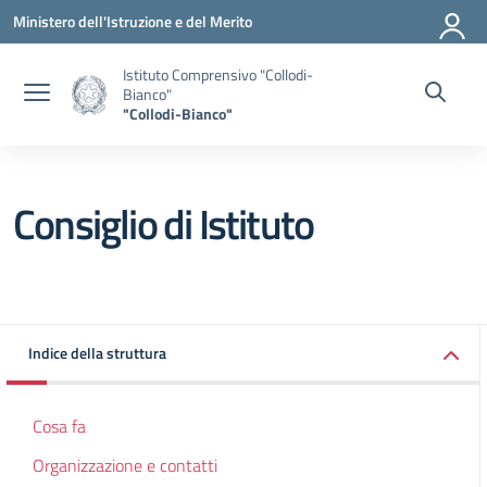
Vai ai contenuti
Vai al menu di navigazione
Vai al footer
Ministero dell'Istruzione e del Merito
Istituto Comprensivo "Collodi-
Bianco"
"Collodi-Bianco"
Consiglio di Istituto
Indice della struttura
Cosa fa
Organizzazione e contatti