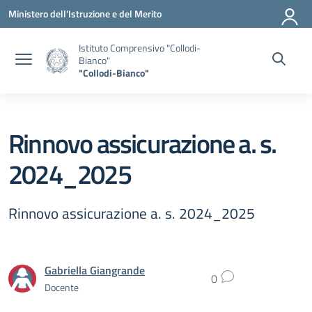
Vai ai contenuti
Vai al menu di navigazione
Vai al footer
Ministero dell'Istruzione e del Merito
Istituto Comprensivo "Collodi-
Bianco"
"Collodi-Bianco"
Rinnovo assicurazione a. s.
2024_2025
Rinnovo assicurazione a. s. 2024_2025
Gabriella Giangrande
0
Docente