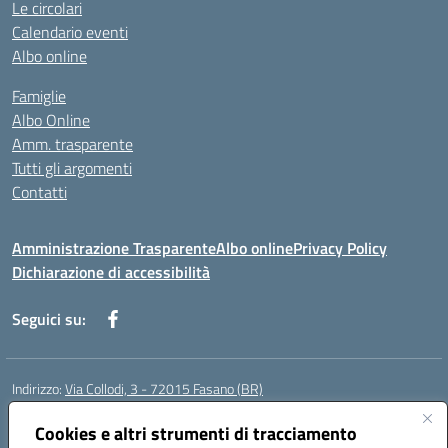
Le circolari
Calendario eventi
Albo online
Famiglie
Albo Online
Amm. trasparente
Tutti gli argomenti
Contatti
Amministrazione Trasparente
Albo online
Privacy Policy
Dichiarazione di accessibilità
Seguici su:
Indirizzo:
Via Collodi, 3 - 72015 Fasano (BR)
Centralino:
0804413007
Email:
bric839004@istruzione.it
Posta elettronica certificata (PEC):
Cookies e altri strumenti di tracciamento
bric839004@pec.istruzione.it