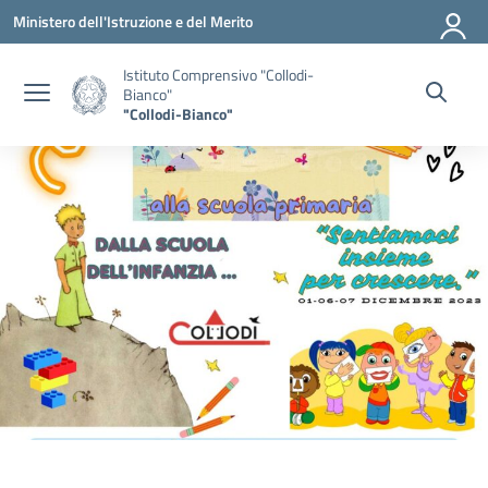
Vai ai contenuti
Vai al menu di navigazione
Vai al footer
Ministero dell'Istruzione e del Merito
Istituto Comprensivo "Collodi-
Bianco"
"Collodi-Bianco"