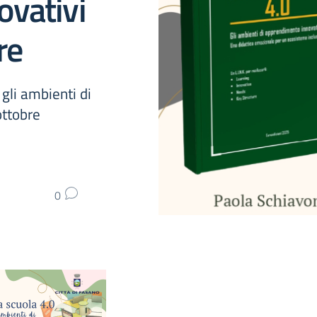
ovativi
re
 gli ambienti di
ottobre
0