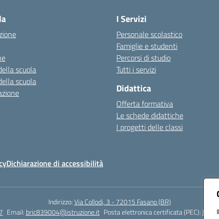
la
I Servizi
zione
Personale scolastico
Famiglie e studenti
ne
Percorsi di studio
della scuola
Tutti i servizi
della scuola
Didattica
azione
Offerta formativa
Le schede didattiche
I progetti delle classi
cy
Dichiarazione di accessibilità
Indirizzo:
Via Collodi, 3 - 72015 Fasano (BR)
7
Email:
bric839004@istruzione.it
Posta elettronica certificata (PEC):
bric8