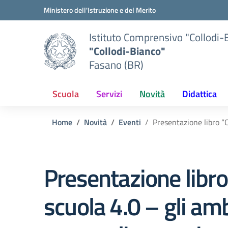
Vai ai contenuti
Vai al menu di navigazione
Vai al footer
Ministero dell'Istruzione e del Merito
Istituto Comprensivo "Collodi-
"Collodi-Bianco"
Fasano (BR)
Scuola
Servizi
Novità
Didattica
Home
Novità
Eventi
Presentazione libro “
Presentazione libro 
scuola 4.0 – gli amb