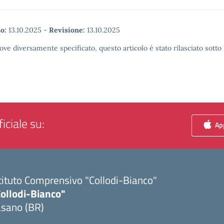
o:
13.10.2025
-
Revisione:
13.10.2025
ove diversamente specificato, questo articolo è stato rilasciato sott
iciale su:
App
tituto Comprensivo "Collodi-Bianco"
Collodi-Bianco"
asano (BR)
Visita la pagina iniziale della scuola