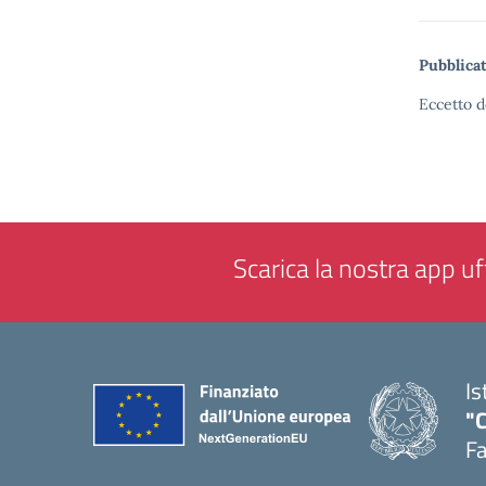
Pubblicat
Eccetto d
Scarica la nostra app uff
Is
"
F
— 