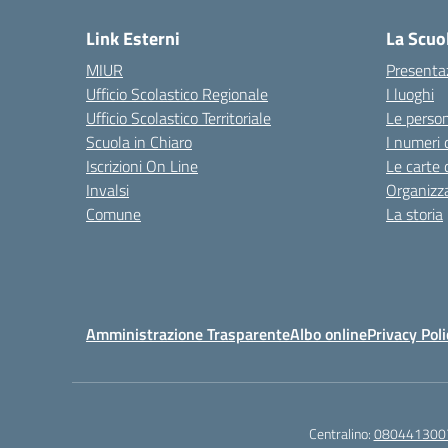
Link Esterni
La Scuo
MIUR
Presenta
Ufficio Scolastico Regionale
I luoghi
Ufficio Scolastico Territoriale
Le perso
Scuola in Chiaro
I numeri 
Iscrizioni On Line
Le carte 
Invalsi
Organizz
Comune
La storia
Amministrazione Trasparente
Albo online
Privacy Poli
Centralino:
080441300