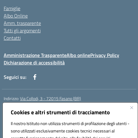
Famiglie
Albo Online
Amm. trasparente
Tutti gli argomenti
Contatti
Amministrazione Trasparente
Albo online
Privacy Policy
Dichiarazione di accessibilità
Seguici su:
Indirizzo:
Via Collodi, 3 - 72015 Fasano (BR)
Centralino:
0804413007
Email:
bric839004@istruzione.it
Posta elettronica certificata (PEC):
Cookies e altri strumenti di tracciamento
bric839004@pec.istruzione.it
Codice fiscale: 90059320748
Il nostro Istituto non utilizza strumenti di profilazione degli utenti -
Codice meccanografico:
BRIC839004
sono utilizzati esclusivamente cookies tecnici necessari al
Codice Indice delle Pubbliche Amministrazioni (IPA): istsc_bree02200r