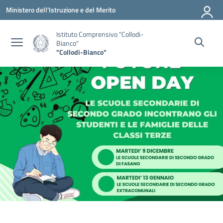
Vai ai contenuti
Vai al menu di navigazione
Vai al footer
Ministero dell'Istruzione e del Merito
Istituto Comprensivo "Collodi-
Bianco"
"Collodi-Bianco"