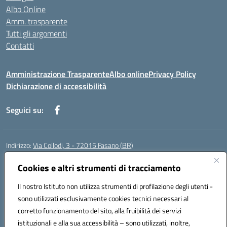
Albo Online
Amm. trasparente
Tutti gli argomenti
Contatti
Amministrazione Trasparente
Albo online
Privacy Policy
Dichiarazione di accessibilità
Seguici su:
Indirizzo:
Via Collodi, 3 - 72015 Fasano (BR)
Centralino:
0804413007
Email:
bric839004@istruzione.it
Posta elettronica certificata (PEC):
Cookies e altri strumenti di tracciamento
bric839004@pec.istruzione.it
Codice fiscale: 90059320748
Il nostro Istituto non utilizza strumenti di profilazione degli utenti -
Codice meccanografico:
BRIC839004
sono utilizzati esclusivamente cookies tecnici necessari al
Codice Indice delle Pubbliche Amministrazioni (IPA): istsc_bree02200r
corretto funzionamento del sito, alla fruibilità dei servizi
Codice unico di fatturazione (CUF): MIL3BD
istituzionali e alla sua accessibilità – sono utilizzati, inoltre,