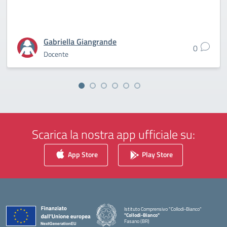
Gabriella Giangrande
0
Docente
Scarica la nostra app ufficiale su:
App Store
Play Store
Istituto Comprensivo "Collodi-Bianco"
"Collodi-Bianco"
Fasano (BR)
— Visita la pagina iniziale della scuola