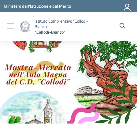
Vai ai contenuti
Vai al menu di navigazione
Vai al footer
Ministero dell'Istruzione e del Merito
Istituto Comprensivo "Collodi-
Bianco"
"Collodi-Bianco"