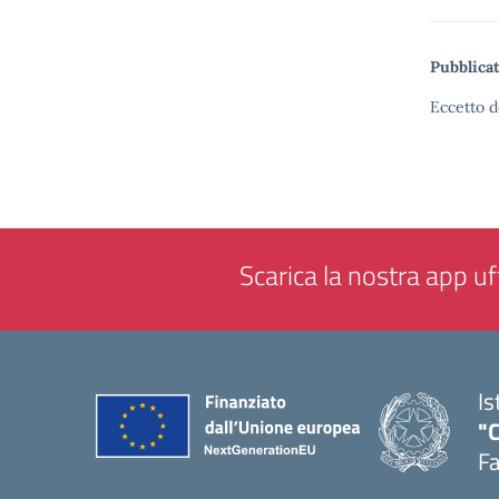
Pubblicat
Eccetto d
Scarica la nostra app uff
Is
"
F
— 