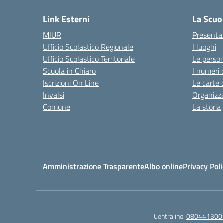
Link Esterni
La Scuo
MIUR
Presenta
Ufficio Scolastico Regionale
I luoghi
Ufficio Scolastico Territoriale
Le perso
Scuola in Chiaro
I numeri 
Iscrizioni On Line
Le carte 
Invalsi
Organizz
Comune
La storia
Amministrazione Trasparente
Albo online
Privacy Poli
Centralino:
080441300