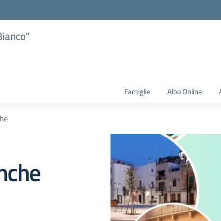
Bianco"
Famiglie
Albo Online
che
anche