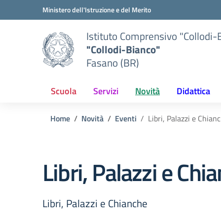
Vai ai contenuti
Vai al menu di navigazione
Vai al footer
Ministero dell'Istruzione e del Merito
Istituto Comprensivo "Collodi-
"Collodi-Bianco"
Fasano (BR)
Scuola
Servizi
Novità
Didattica
Home
Novità
Eventi
Libri, Palazzi e Chian
Libri, Palazzi e Chi
Libri, Palazzi e Chianche