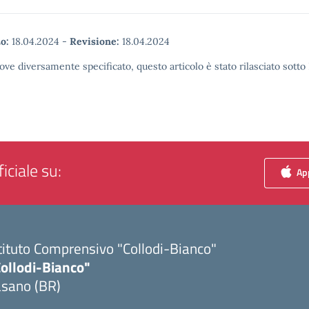
o:
18.04.2024
-
Revisione:
18.04.2024
ove diversamente specificato, questo articolo è stato rilasciato sott
iciale su:
App
tituto Comprensivo "Collodi-Bianco"
Collodi-Bianco"
asano (BR)
Visita la pagina iniziale della scuola