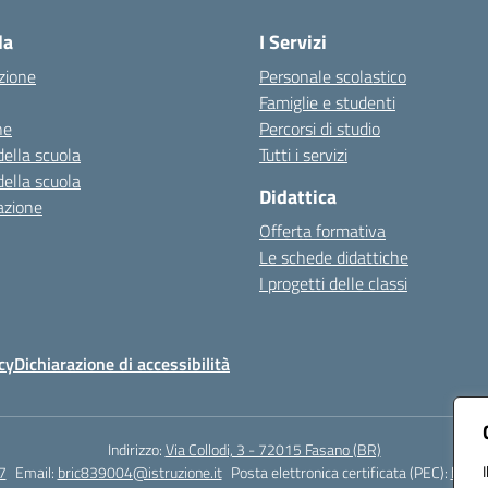
la
I Servizi
zione
Personale scolastico
Famiglie e studenti
ne
Percorsi di studio
della scuola
Tutti i servizi
della scuola
Didattica
azione
Offerta formativa
Le schede didattiche
I progetti delle classi
cy
Dichiarazione di accessibilità
Indirizzo:
Via Collodi, 3 - 72015 Fasano (BR)
7
Email:
bric839004@istruzione.it
Posta elettronica certificata (PEC):
bric8