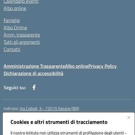
Calendario eventi
Albo online
Famiglie
Albo Online
Amm. trasparente
Tutti gli argomenti
Contatti
Amministrazione Trasparente
Albo online
Privacy Policy
Dichiarazione di accessibilità
Seguici su:
Indirizzo:
Via Collodi, 3 - 72015 Fasano (BR)
Centralino:
0804413007
Email:
bric839004@istruzione.it
Posta elettronica certificata (PEC):
Cookies e altri strumenti di tracciamento
bric839004@pec.istruzione.it
Codice fiscale: 90059320748
Il nostro Istituto non utilizza strumenti di profilazione degli utenti -