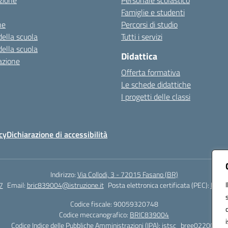
zione
Personale scolastico
Famiglie e studenti
ne
Percorsi di studio
della scuola
Tutti i servizi
della scuola
Didattica
azione
Offerta formativa
Le schede didattiche
I progetti delle classi
cy
Dichiarazione di accessibilità
Indirizzo:
Via Collodi, 3 - 72015 Fasano (BR)
7
Email:
bric839004@istruzione.it
Posta elettronica certificata (PEC):
bric8
Codice fiscale: 90059320748
Codice meccanografico:
BRIC839004
Codice Indice delle Pubbliche Amministrazioni (IPA): istsc_bree02200r