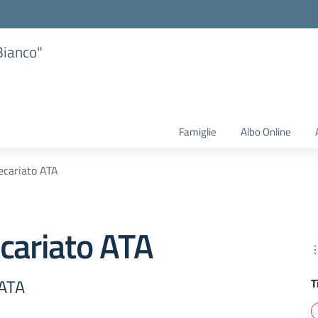
Bianco"
Famiglie
Albo Online
ecariato ATA
cariato ATA
 ATA
T