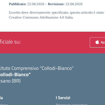
Pubblicato:
22.06.2026
-
Revisione:
22.06.2026
Eccetto dove diversamente specificato, questo articolo è stato 
Creative Commons Attribuzione 4.0 Italia.
iciale su:
App
tituto Comprensivo "Collodi-Bianco"
Collodi-Bianco"
asano (BR)
Visita la pagina iniziale della scuola
la
I Servizi