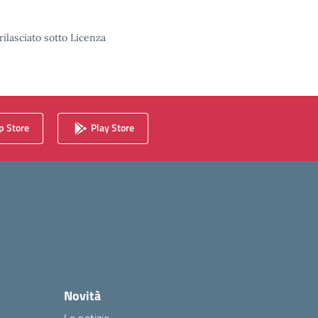
rilasciato sotto Licenza
 Store
Play Store
Novità