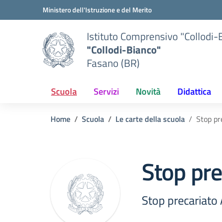
Vai ai contenuti
Vai al menu di navigazione
Vai al footer
Ministero dell'Istruzione e del Merito
Istituto Comprensivo "Collodi-
"Collodi-Bianco"
Fasano (BR)
Scuola
Servizi
Novità
Didattica
Home
Scuola
Le carte della scuola
Stop pr
Stop pre
Stop precariato