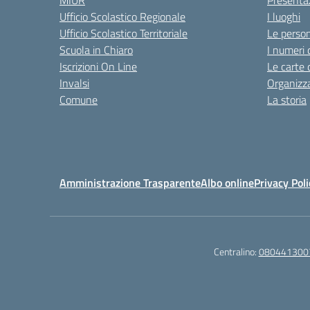
MIUR
Presenta
Ufficio Scolastico Regionale
I luoghi
Ufficio Scolastico Territoriale
Le perso
Scuola in Chiaro
I numeri 
Iscrizioni On Line
Le carte 
Invalsi
Organizz
Comune
La storia
Amministrazione Trasparente
Albo online
Privacy Poli
Centralino:
080441300