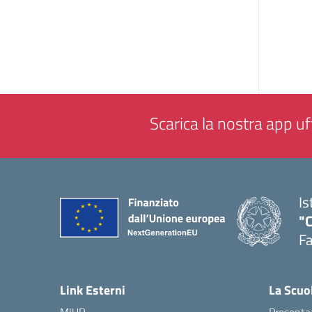
Scarica la nostra app uff
Is
"
F
— 
Link Esterni
La Scuo