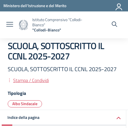
Vai ai contenuti
Vai al menu di navigazione
Vai al footer
Ministero dell'Istruzione e del Merito
Istituto Comprensivo "Collodi-
Bianco"
"Collodi-Bianco"
SCUOLA, SOTTOSCRITTO IL
CCNL 2025-2027
SCUOLA, SOTTOSCRITTO IL CCNL 2025-2027
Stampa / Condividi
Tipologia
Albo Sindacale
Indice della pagina