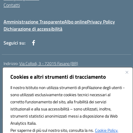
Contatti
Amministrazione Trasparente
Albo online
Privacy Policy
Dichiarazione di accessibilità
Seguici su:
Indirizzo:
Via Collodi, 3 - 72015 Fasano (BR)
Centralino:
0804413007
Email:
bric839004@istruzione.it
Posta elettronica certificata (PEC):
Cookies e altri strumenti di tracciamento
bric839004@pec.istruzione.it
Codice fiscale: 90059320748
Il nostro Istituto non utilizza strumenti di profilazione degli utenti -
Codice meccanografico:
BRIC839004
sono utilizzati esclusivamente cookies tecnici necessari al
Codice Indice delle Pubbliche Amministrazioni (IPA): istsc_bree02200r
corretto funzionamento del sito, alla fruibilità dei servizi
Codice unico di fatturazione (CUF): MIL3BD
istituzionali e alla sua accessibilità – sono utilizzati, inoltre,
strumenti statistici anonimizzati messi a disposizione da Web
Analytics Italia.
Hosting & Powered by 3D Solution S.r.l.
Per saperne di più sul nostro sito, consulta la ns.
Cookie Policy.