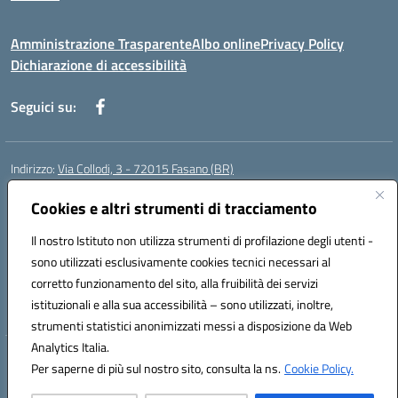
Amministrazione Trasparente
Albo online
Privacy Policy
Dichiarazione di accessibilità
Seguici su:
Indirizzo:
Via Collodi, 3 - 72015 Fasano (BR)
Centralino:
0804413007
Email:
bric839004@istruzione.it
Posta elettronica certificata (PEC):
Cookies e altri strumenti di tracciamento
bric839004@pec.istruzione.it
Codice fiscale: 90059320748
Il nostro Istituto non utilizza strumenti di profilazione degli utenti -
Codice meccanografico:
BRIC839004
sono utilizzati esclusivamente cookies tecnici necessari al
Codice Indice delle Pubbliche Amministrazioni (IPA): istsc_bree02200r
corretto funzionamento del sito, alla fruibilità dei servizi
Codice unico di fatturazione (CUF): MIL3BD
istituzionali e alla sua accessibilità – sono utilizzati, inoltre,
strumenti statistici anonimizzati messi a disposizione da Web
Analytics Italia.
Hosting & Powered by 3D Solution S.r.l.
Per saperne di più sul nostro sito, consulta la ns.
Cookie Policy.
Concept & Design by Designers Italia