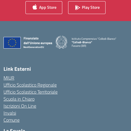
App Store
Play Store
Istituto Comprensivo "Collodi-Bianco"
"Collodi-Bianco"
Fasano (BR)
— Visita la pagina iniziale della scuola
Link Esterni
MIUR
Ufficio Scolastico Regionale
Ufficio Scolastico Territoriale
Scuola in Chiaro
Iscrizioni On Line
Invalsi
Comune
La Scuola