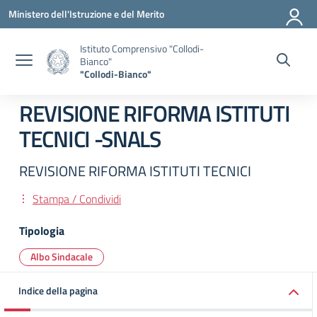
Vai ai contenuti
Vai al menu di navigazione
Vai al footer
Ministero dell'Istruzione e del Merito
Istituto Comprensivo "Collodi-
Bianco"
"Collodi-Bianco"
REVISIONE RIFORMA ISTITUTI
TECNICI -SNALS
REVISIONE RIFORMA ISTITUTI TECNICI
Stampa / Condividi
Tipologia
Albo Sindacale
Indice della pagina