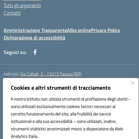
Tutti gli argomenti
Contatti
Amministrazione Trasparente
Albo online
Privacy Policy
Dichiarazione di accessibilità
Seguici su:
Indirizzo:
Via Collodi, 3 - 72015 Fasano (BR)
Centralino:
0804413007
Email:
bric839004@istruzione.it
Posta elettronica certificata (PEC):
Cookies e altri strumenti di tracciamento
bric839004@pec.istruzione.it
Codice fiscale: 90059320748
Il nostro Istituto non utilizza strumenti di profilazione degli utenti -
Codice meccanografico:
BRIC839004
sono utilizzati esclusivamente cookies tecnici necessari al
Codice Indice delle Pubbliche Amministrazioni (IPA): istsc_bree02200r
corretto funzionamento del sito, alla fruibilità dei servizi
Codice unico di fatturazione (CUF): MIL3BD
istituzionali e alla sua accessibilità – sono utilizzati, inoltre,
strumenti statistici anonimizzati messi a disposizione da Web
Analytics Italia.