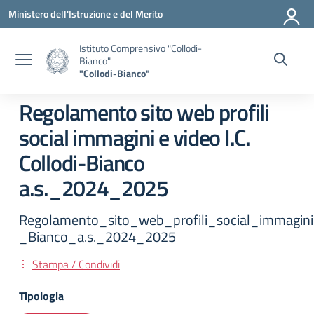
Vai ai contenuti
Vai al menu di navigazione
Vai al footer
Ministero dell'Istruzione e del Merito
Istituto Comprensivo "Collodi-
Bianco"
"Collodi-Bianco"
Regolamento sito web profili
social immagini e video I.C.
Collodi-Bianco
a.s._2024_2025
Regolamento_sito_web_profili_social_immagini
_Bianco_a.s._2024_2025
Stampa / Condividi
Tipologia