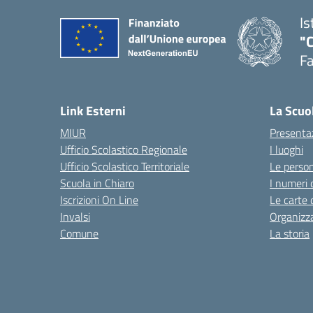
Is
"
F
— 
Link Esterni
La Scuo
MIUR
Presenta
Ufficio Scolastico Regionale
I luoghi
Ufficio Scolastico Territoriale
Le perso
Scuola in Chiaro
I numeri 
Iscrizioni On Line
Le carte 
Invalsi
Organizz
Comune
La storia