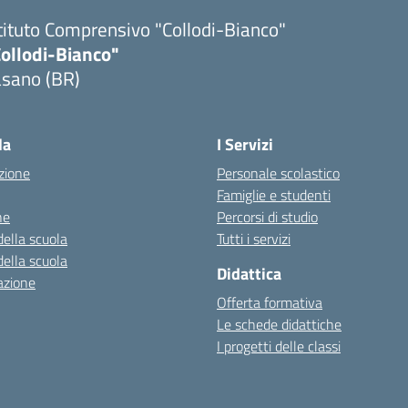
tituto Comprensivo "Collodi-Bianco"
Collodi-Bianco"
asano (BR)
Visita la pagina iniziale della scuola
la
I Servizi
zione
Personale scolastico
Famiglie e studenti
ne
Percorsi di studio
della scuola
Tutti i servizi
della scuola
Didattica
azione
Offerta formativa
Le schede didattiche
I progetti delle classi