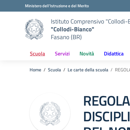
Vai ai contenuti
Vai al menu di navigazione
Vai al footer
Ministero dell'Istruzione e del Merito
Istituto Comprensivo "Collodi-
"Collodi-Bianco"
Fasano (BR)
Scuola
Servizi
Novità
Didattica
Home
Scuola
Le carte della scuola
REGOLA
REGOLA
DISCIPL