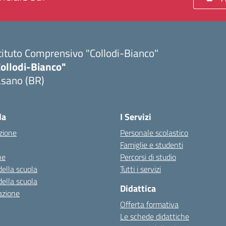
tituto Comprensivo "Collodi-Bianco"
Collodi-Bianco"
asano (BR)
Visita la pagina iniziale della scuola
la
I Servizi
zione
Personale scolastico
Famiglie e studenti
ne
Percorsi di studio
della scuola
Tutti i servizi
della scuola
Didattica
azione
Offerta formativa
Le schede didattiche