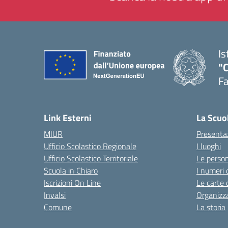
Is
"
F
— 
Link Esterni
La Scuo
MIUR
Presenta
Ufficio Scolastico Regionale
I luoghi
Ufficio Scolastico Territoriale
Le perso
Scuola in Chiaro
I numeri 
Iscrizioni On Line
Le carte 
Invalsi
Organizz
Comune
La storia