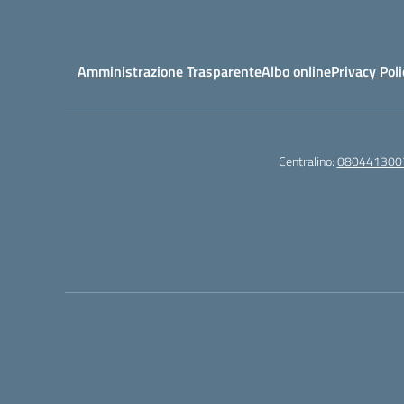
Amministrazione Trasparente
Albo online
Privacy Poli
Centralino:
080441300