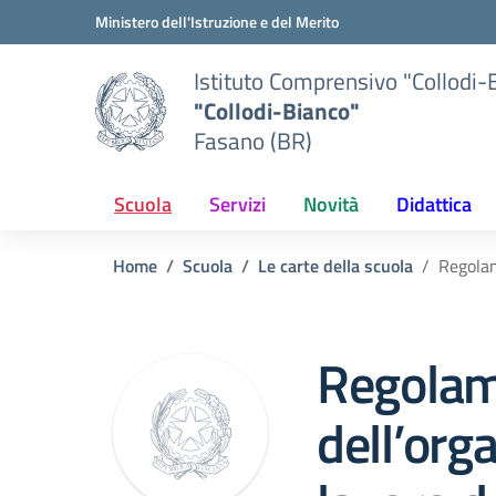
Vai ai contenuti
Vai al menu di navigazione
Vai al footer
Ministero dell'Istruzione e del Merito
Istituto Comprensivo "Collodi-
"Collodi-Bianco"
Fasano (BR)
Scuola
Servizi
Novità
Didattica
Home
Scuola
Le carte della scuola
Regolam
Regolam
dell’org