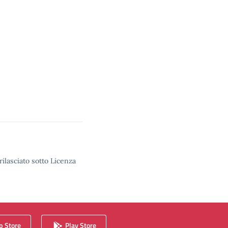
rilasciato sotto Licenza
 Store
Play Store