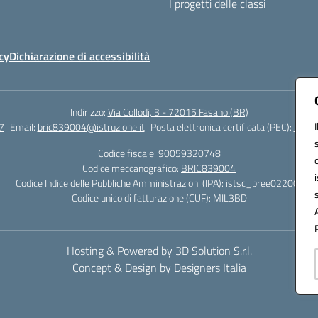
I progetti delle classi
cy
Dichiarazione di accessibilità
Indirizzo:
Via Collodi, 3 - 72015 Fasano (BR)
7
Email:
bric839004@istruzione.it
Posta elettronica certificata (PEC):
bric8
Codice fiscale: 90059320748
Codice meccanografico:
BRIC839004
Codice Indice delle Pubbliche Amministrazioni (IPA): istsc_bree02200r
Codice unico di fatturazione (CUF): MIL3BD
Hosting & Powered by 3D Solution S.r.l.
Concept & Design by Designers Italia