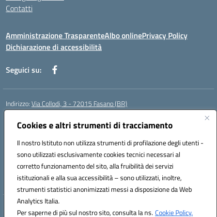
Contatti
Amministrazione Trasparente
Albo online
Privacy Policy
Dichiarazione di accessibilità
Seguici su:
Indirizzo:
Via Collodi, 3 - 72015 Fasano (BR)
Centralino:
0804413007
Email:
bric839004@istruzione.it
Posta elettronica certificata (PEC):
Cookies e altri strumenti di tracciamento
bric839004@pec.istruzione.it
Codice fiscale: 90059320748
Il nostro Istituto non utilizza strumenti di profilazione degli utenti -
Codice meccanografico:
BRIC839004
sono utilizzati esclusivamente cookies tecnici necessari al
Codice Indice delle Pubbliche Amministrazioni (IPA): istsc_bree02200r
corretto funzionamento del sito, alla fruibilità dei servizi
Codice unico di fatturazione (CUF): MIL3BD
istituzionali e alla sua accessibilità – sono utilizzati, inoltre,
strumenti statistici anonimizzati messi a disposizione da Web
Analytics Italia.
Hosting & Powered by 3D Solution S.r.l.
Per saperne di più sul nostro sito, consulta la ns.
Cookie Policy.