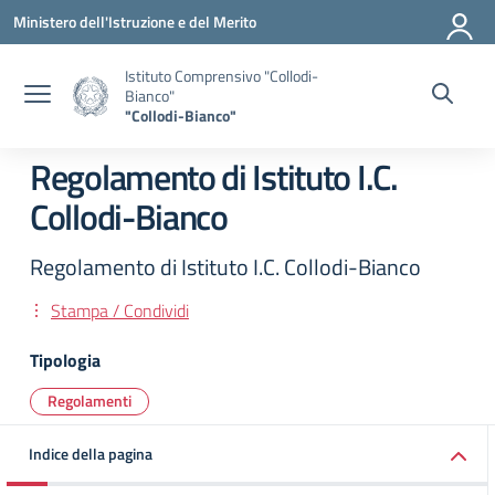
Vai ai contenuti
Vai al menu di navigazione
Vai al footer
Ministero dell'Istruzione e del Merito
Istituto Comprensivo "Collodi-
Bianco"
"Collodi-Bianco"
Regolamento di Istituto I.C.
Collodi-Bianco
Regolamento di Istituto I.C. Collodi-Bianco
Stampa / Condividi
Tipologia
Regolamenti
Indice della pagina