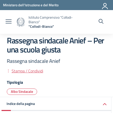
Vai ai contenuti
Vai al menu di navigazione
Vai al footer
Ministero dell'Istruzione e del Merito
Istituto Comprensivo "Collodi-
Bianco"
"Collodi-Bianco"
Rassegna sindacale Anief – Per
una scuola giusta
Rassegna sindacale Anief
Stampa / Condividi
Tipologia
Albo Sindacale
Indice della pagina