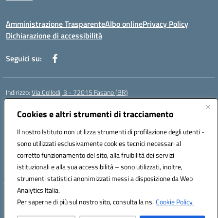
Amministrazione Trasparente
Albo online
Privacy Policy
Dichiarazione di accessibilità
Seguici su:
Indirizzo:
Via Collodi, 3 - 72015 Fasano (BR)
Centralino:
0804413007
Email:
bric839004@istruzione.it
Posta elettronica certificata (PEC):
Cookies e altri strumenti di tracciamento
bric839004@pec.istruzione.it
Codice fiscale: 90059320748
Il nostro Istituto non utilizza strumenti di profilazione degli utenti -
Codice meccanografico:
BRIC839004
sono utilizzati esclusivamente cookies tecnici necessari al
Codice Indice delle Pubbliche Amministrazioni (IPA): istsc_bree02200r
corretto funzionamento del sito, alla fruibilità dei servizi
Codice unico di fatturazione (CUF): MIL3BD
istituzionali e alla sua accessibilità – sono utilizzati, inoltre,
strumenti statistici anonimizzati messi a disposizione da Web
Analytics Italia.
Hosting & Powered by 3D Solution S.r.l.
Per saperne di più sul nostro sito, consulta la ns.
Cookie Policy.
Concept & Design by Designers Italia