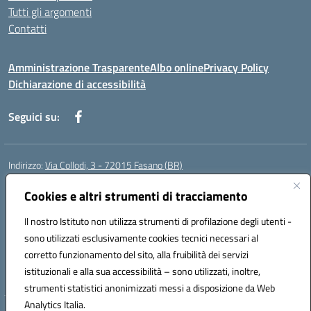
Tutti gli argomenti
Contatti
Amministrazione Trasparente
Albo online
Privacy Policy
Dichiarazione di accessibilità
Seguici su:
Indirizzo:
Via Collodi, 3 - 72015 Fasano (BR)
Centralino:
0804413007
Email:
bric839004@istruzione.it
Posta elettronica certificata (PEC):
Cookies e altri strumenti di tracciamento
bric839004@pec.istruzione.it
Codice fiscale: 90059320748
Il nostro Istituto non utilizza strumenti di profilazione degli utenti -
Codice meccanografico:
BRIC839004
sono utilizzati esclusivamente cookies tecnici necessari al
Codice Indice delle Pubbliche Amministrazioni (IPA): istsc_bree02200r
corretto funzionamento del sito, alla fruibilità dei servizi
Codice unico di fatturazione (CUF): MIL3BD
istituzionali e alla sua accessibilità – sono utilizzati, inoltre,
strumenti statistici anonimizzati messi a disposizione da Web
Analytics Italia.