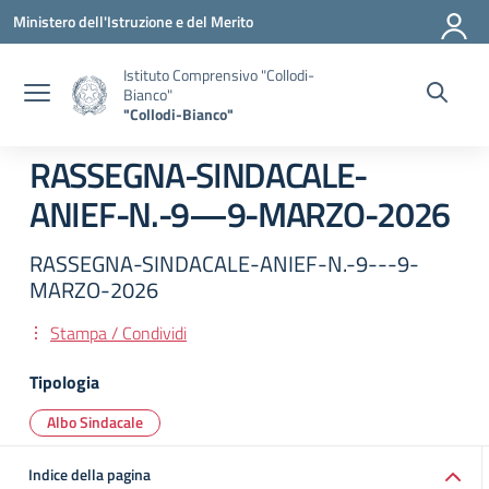
Vai ai contenuti
Vai al menu di navigazione
Vai al footer
Ministero dell'Istruzione e del Merito
Istituto Comprensivo "Collodi-
Bianco"
"Collodi-Bianco"
RASSEGNA-SINDACALE-
ANIEF-N.-9—9-MARZO-2026
RASSEGNA-SINDACALE-ANIEF-N.-9---9-
MARZO-2026
Stampa / Condividi
Tipologia
Albo Sindacale
Indice della pagina