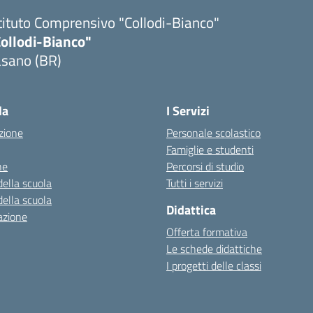
tituto Comprensivo "Collodi-Bianco"
Collodi-Bianco"
asano (BR)
Visita la pagina iniziale della scuola
la
I Servizi
zione
Personale scolastico
Famiglie e studenti
ne
Percorsi di studio
della scuola
Tutti i servizi
della scuola
Didattica
azione
Offerta formativa
Le schede didattiche
I progetti delle classi