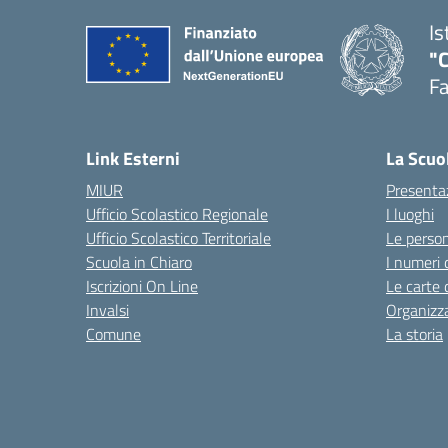
Is
"
F
— 
Link Esterni
La Scuo
MIUR
Presenta
Ufficio Scolastico Regionale
I luoghi
Ufficio Scolastico Territoriale
Le perso
Scuola in Chiaro
I numeri 
Iscrizioni On Line
Le carte 
Invalsi
Organizz
Comune
La storia