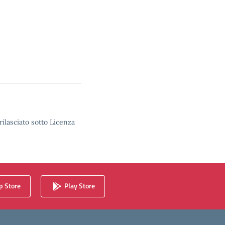
rilasciato sotto Licenza
 Store
Play Store