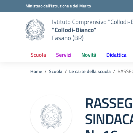
Vai ai contenuti
Vai al menu di navigazione
Vai al footer
Ministero dell'Istruzione e del Merito
Istituto Comprensivo "Collodi-
"Collodi-Bianco"
Fasano (BR)
Scuola
Servizi
Novità
Didattica
Home
Scuola
Le carte della scuola
RASSE
RASSEG
SINDAC