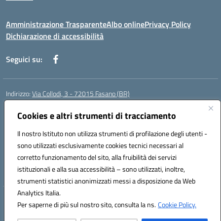
Amministrazione Trasparente
Albo online
Privacy Policy
Dichiarazione di accessibilità
Seguici su:
Indirizzo:
Via Collodi, 3 - 72015 Fasano (BR)
Centralino:
0804413007
Email:
bric839004@istruzione.it
Posta elettronica certificata (PEC):
Cookies e altri strumenti di tracciamento
bric839004@pec.istruzione.it
Codice fiscale: 90059320748
Il nostro Istituto non utilizza strumenti di profilazione degli utenti -
Codice meccanografico:
BRIC839004
sono utilizzati esclusivamente cookies tecnici necessari al
Codice Indice delle Pubbliche Amministrazioni (IPA): istsc_bree02200r
corretto funzionamento del sito, alla fruibilità dei servizi
Codice unico di fatturazione (CUF): MIL3BD
istituzionali e alla sua accessibilità – sono utilizzati, inoltre,
strumenti statistici anonimizzati messi a disposizione da Web
Analytics Italia.
Hosting & Powered by 3D Solution S.r.l.
Per saperne di più sul nostro sito, consulta la ns.
Cookie Policy.
Concept & Design by Designers Italia