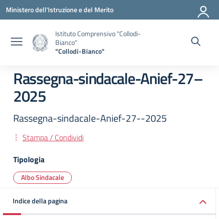
Vai ai contenuti
Vai al menu di navigazione
Vai al footer
Ministero dell'Istruzione e del Merito
Istituto Comprensivo "Collodi-
Bianco"
"Collodi-Bianco"
Rassegna-sindacale-Anief-27–
2025
Rassegna-sindacale-Anief-27--2025
Stampa / Condividi
Tipologia
Albo Sindacale
Indice della pagina