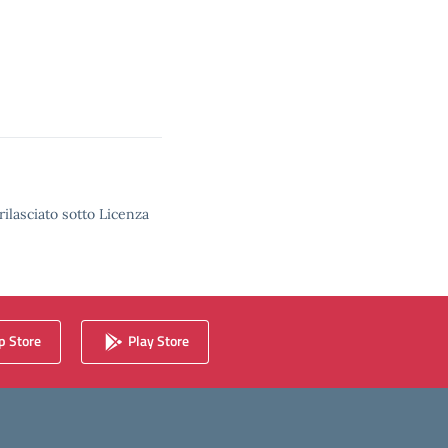
rilasciato sotto Licenza
 Store
Play Store