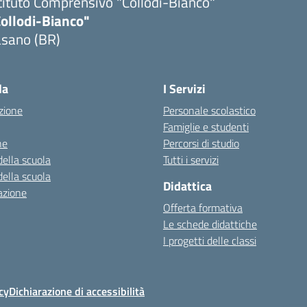
tituto Comprensivo "Collodi-Bianco"
Collodi-Bianco"
asano (BR)
Visita la pagina iniziale della scuola
la
I Servizi
zione
Personale scolastico
Famiglie e studenti
ne
Percorsi di studio
della scuola
Tutti i servizi
della scuola
Didattica
azione
Offerta formativa
Le schede didattiche
I progetti delle classi
cy
Dichiarazione di accessibilità