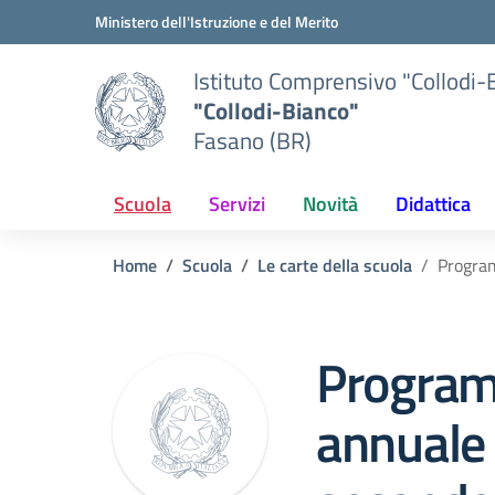
Vai ai contenuti
Vai al menu di navigazione
Vai al footer
Ministero dell'Istruzione e del Merito
Istituto Comprensivo "Collodi-
"Collodi-Bianco"
Fasano (BR)
Scuola
Servizi
Novità
Didattica
Home
Scuola
Le carte della scuola
Program
Progra
annuale 