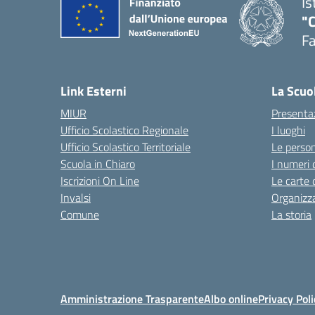
Is
"
F
— 
Link Esterni
La Scuo
MIUR
Presenta
Ufficio Scolastico Regionale
I luoghi
Ufficio Scolastico Territoriale
Le perso
Scuola in Chiaro
I numeri 
Iscrizioni On Line
Le carte 
Invalsi
Organizz
Comune
La storia
Amministrazione Trasparente
Albo online
Privacy Poli