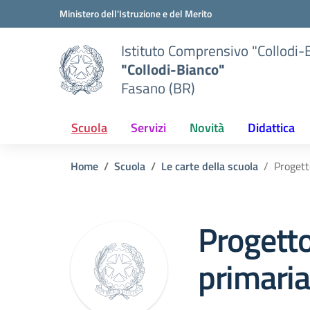
Vai ai contenuti
Vai al menu di navigazione
Vai al footer
Ministero dell'Istruzione e del Merito
Istituto Comprensivo "Collodi-
"Collodi-Bianco"
Fasano (BR)
Scuola
Servizi
Novità
Didattica
Home
Scuola
Le carte della scuola
Progett
Progetto
primari