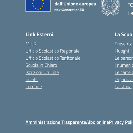
"
F
— 
Link Esterni
La Scuo
MIUR
Presenta
Ufficio Scolastico Regionale
I luoghi
Ufficio Scolastico Territoriale
Le perso
Scuola in Chiaro
I numeri 
Iscrizioni On Line
Le carte 
Invalsi
Organizz
Comune
La storia
Amministrazione Trasparente
Albo online
Privacy Poli