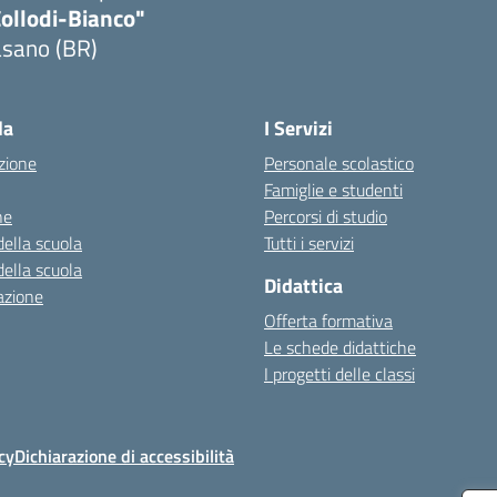
Collodi-Bianco"
asano (BR)
Visita la pagina iniziale della scuola
la
I Servizi
zione
Personale scolastico
Famiglie e studenti
ne
Percorsi di studio
della scuola
Tutti i servizi
della scuola
Didattica
azione
Offerta formativa
Le schede didattiche
I progetti delle classi
cy
Dichiarazione di accessibilità