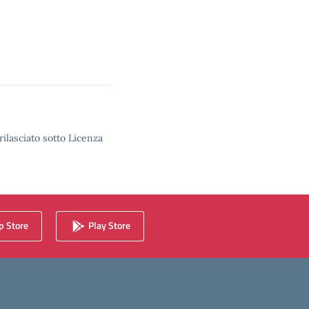
rilasciato sotto Licenza
 Store
Play Store